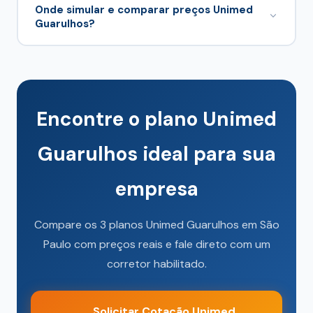
59+). No cotador você seleciona cada
Onde simular e comparar preços Unimed
Guarulhos?
beneficiário e o sistema calcula o valor total da
fatura.
Neste cotador, alimentado por
/planos-de-
. Você pode
saude-sp/comparador-data.json
comparar com
Unihosp Saúde
e
Seguros
Unimed
no
guia SP
.
Encontre o plano Unimed
Guarulhos ideal para sua
empresa
Compare os 3 planos Unimed Guarulhos em São
Paulo com preços reais e fale direto com um
corretor habilitado.
Solicitar Cotação Unimed