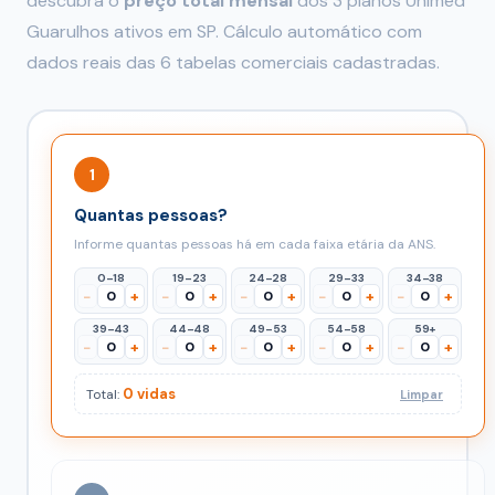
descubra o
preço total mensal
dos 3 planos Unimed
Guarulhos ativos em SP. Cálculo automático com
dados reais das 6 tabelas comerciais cadastradas.
1
Quantas pessoas?
Informe quantas pessoas há em cada faixa etária da ANS.
0–18
19–23
24–28
29–33
34–38
−
+
−
+
−
+
−
+
−
+
39–43
44–48
49–53
54–58
59+
−
+
−
+
−
+
−
+
−
+
0 vidas
Total:
Limpar