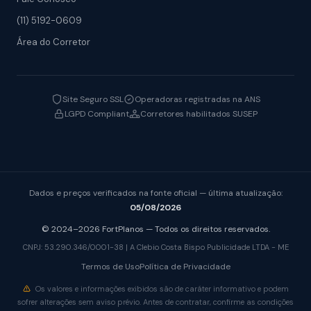
(11) 5192-0609
Área do Corretor
Site Seguro SSL
Operadoras registradas na ANS
LGPD Compliant
Corretores habilitados SUSEP
Dados e preços verificados na fonte oficial — última atualização:
05/08/2026
© 2024–2026 FortPlanos — Todos os direitos reservados.
CNPJ: 53.290.346/0001-38 | A Clebio Costa Bispo Publicidade LTDA - ME
Termos de Uso
Política de Privacidade
Os valores e informações exibidos são de caráter informativo e podem
sofrer alterações sem aviso prévio. Antes de contratar, confirme as condições