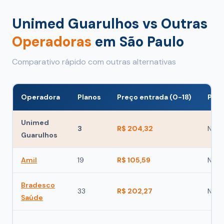
Unimed Guarulhos vs Outras
Operadoras
em São Paulo
Comparativo rápido com outras alternativas
Operadora
Planos
Preço entrada (0-18)
Poss
Unimed
3
R$ 204,32
Não
Guarulhos
Amil
19
R$ 105,59
Não
Bradesco
33
R$ 202,27
Não
Saúde