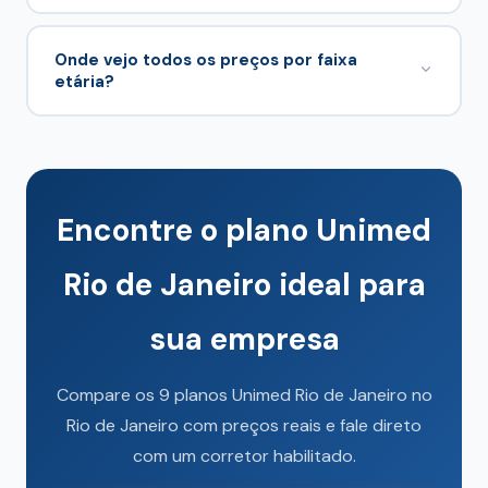
Compare com
Bradesco Saúde
e
SulAmérica
no
pilar
Rio de Janeiro
.
Onde vejo todos os preços por faixa
etária?
No cotador desta página, alimentado por
/planos-de-saude-rio-de-
.
janeiro/comparador-data.json
Encontre o plano Unimed
Rio de Janeiro ideal para
sua empresa
Compare os 9 planos Unimed Rio de Janeiro no
Rio de Janeiro com preços reais e fale direto
com um corretor habilitado.