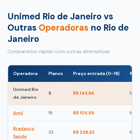
Unimed Rio de Janeiro vs
Outras
Operadoras
no Rio de
Janeiro
Comparativo rápido com outras alternativas
Operadora
Planos
Preço entrada (0-18)
Poss
Unimed Rio
9
R$ 144,86
Não
de Janeiro
Amil
19
R$ 105,59
Não
Bradesco
33
R$ 238,92
Não
Saúde