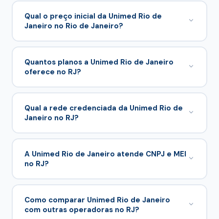
Qual o preço inicial da Unimed Rio de
Janeiro no Rio de Janeiro?
A partir de R$ 144,86/mês para 0–18 anos e R$
206,31/mês para 24–28 anos no comparador.
Quantos planos a Unimed Rio de Janeiro
oferece no RJ?
9 planos em 9 tabelas comerciais.
Qual a rede credenciada da Unimed Rio de
Janeiro no RJ?
48 hospitais credenciados no Rio de Janeiro e
região, com abrangência mista nacional.
A Unimed Rio de Janeiro atende CNPJ e MEI
no RJ?
Simulação e proposta podem ser feitas no
cotador desta página
com suporte da
Suely
Como comparar Unimed Rio de Janeiro
com outras operadoras no RJ?
Corretora
.