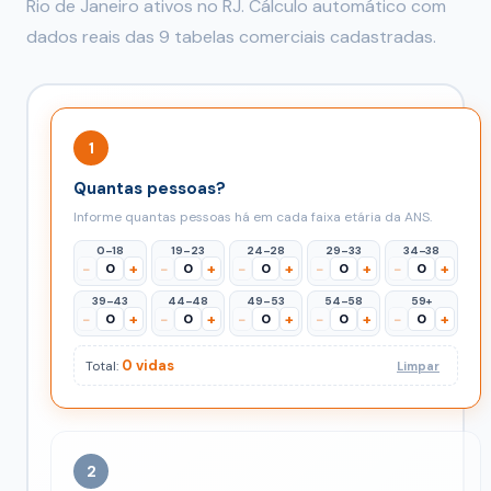
Rio de Janeiro ativos no RJ. Cálculo automático com
dados reais das 9 tabelas comerciais cadastradas.
1
Quantas pessoas?
Informe quantas pessoas há em cada faixa etária da ANS.
0–18
19–23
24–28
29–33
34–38
−
+
−
+
−
+
−
+
−
+
39–43
44–48
49–53
54–58
59+
−
+
−
+
−
+
−
+
−
+
0 vidas
Total:
Limpar
2