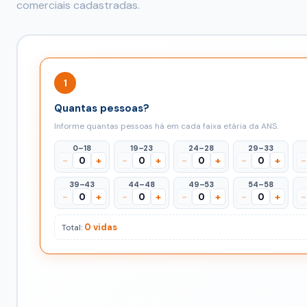
comerciais cadastradas.
1
Quantas pessoas?
Informe quantas pessoas há em cada faixa etária da ANS.
0–18
19–23
24–28
29–33
−
+
−
+
−
+
−
+
−
39–43
44–48
49–53
54–58
−
+
−
+
−
+
−
+
−
0 vidas
Total: