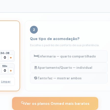
2
Que tipo de acomodação?
Escolha o padrão de conforto de sua preferência.
34–38
🛏️
Enfermaria — quarto compartilhado
+
59+
🚪
Apartamento/Quarto — individual
+
🔁
Tanto faz — mostrar ambos
Limpar
🔍
Ver os planos Onmed mais baratos