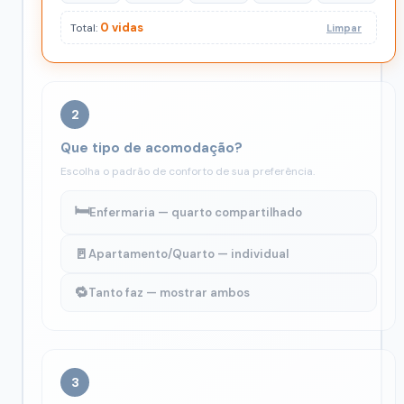
0 vidas
Total:
Limpar
2
Que tipo de acomodação?
Escolha o padrão de conforto de sua preferência.
🛏️
Enfermaria — quarto compartilhado
🚪
Apartamento/Quarto — individual
🔁
Tanto faz — mostrar ambos
3