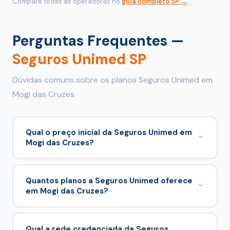
Compare todas as operadoras no
guia completo SP →
Perguntas Frequentes —
Seguros Unimed SP
Dúvidas comuns sobre os planos Seguros Unimed em
Mogi das Cruzes
Qual o preço inicial da Seguros Unimed em
Mogi das Cruzes?
A partir de R$ 255,59/mês para 0–18 anos e R$
391,72/mês para 24–28 anos no comparador.
Quantos planos a Seguros Unimed oferece
em Mogi das Cruzes?
8 planos empresariais em 1 tabela comercial.
Qual a rede credenciada da Seguros