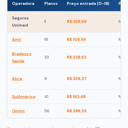
Operadora
Planos
Preço entrada (0-18)
Poss
Seguros
1
R$ 255,59
Não
Unimed
Amil
19
R$ 105,59
Não
Bradesco
33
R$ 238,92
Não
Saúde
Alice
9
R$ 326,37
Não
SulAmérica
41
R$ 162,48
Não
Omint
56
R$ 286,33
Não