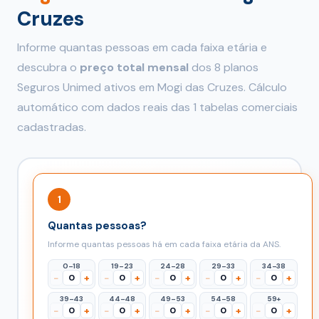
Cruzes
Informe quantas pessoas em cada faixa etária e
descubra o
preço total mensal
dos 8 planos
Seguros Unimed ativos em Mogi das Cruzes. Cálculo
automático com dados reais das 1 tabelas comerciais
cadastradas.
1
Quantas pessoas?
Informe quantas pessoas há em cada faixa etária da ANS.
0–18
19–23
24–28
29–33
34–38
−
+
−
+
−
+
−
+
−
+
39–43
44–48
49–53
54–58
59+
−
+
−
+
−
+
−
+
−
+