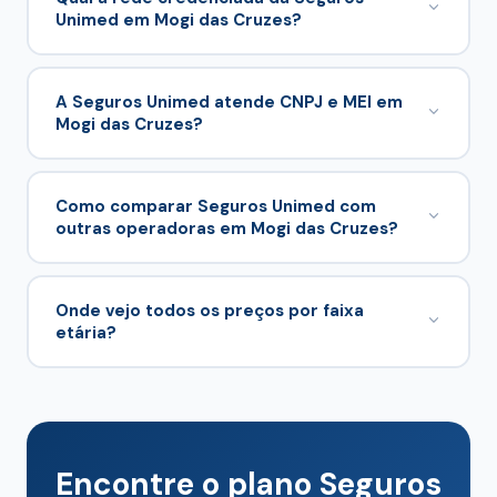
Unimed em Mogi das Cruzes?
Seguros Unimed opera com rede credenciada de
5 hospitais em Mogi das Cruzes e região.
A Seguros Unimed atende CNPJ e MEI em
Mogi das Cruzes?
Consulte os prestadores no cotador ou entre em
contato com a Suely Corretora.
Simulação e proposta podem ser feitas no
cotador desta página
com suporte da
Suely
Como comparar Seguros Unimed com
outras operadoras em Mogi das Cruzes?
Corretora
.
Compare com
Amil
e
Porto Seguro Saúde
no
pilar
Mogi das Cruzes
.
Onde vejo todos os preços por faixa
etária?
No cotador desta página, alimentado por
/planos-de-saude-mogi-das-
.
cruzes/comparador-data.json
Encontre o plano Seguros