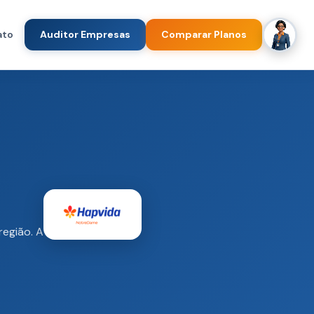
ato
Auditor Empresas
Comparar Planos
região. A