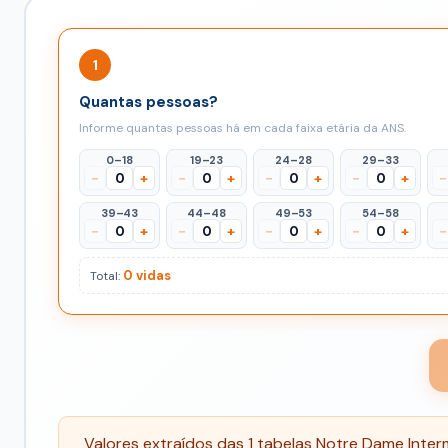
1
Quantas pessoas?
Informe quantas pessoas há em cada faixa etária da ANS.
0–18
19–23
24–28
29–33
−
+
−
+
−
+
−
+
−
39–43
44–48
49–53
54–58
−
+
−
+
−
+
−
+
−
0 vidas
Total:
Valores extraídos das 1 tabelas Notre Dame Int