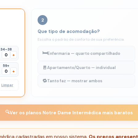
2
Que tipo de acomodação?
Escolha o padrão de conforto de sua preferência.
34–38
🛏️
Enfermaria — quarto compartilhado
+
59+
🚪
Apartamento/Quarto — individual
+
🔁
Tanto faz — mostrar ambos
Limpar
🔍
Ver os planos Notre Dame Intermédica mais baratos
ermédica cadastradas em nosso sistema.
Os preços apresenta