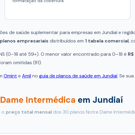
formatação da cobertura.
ções de saúde suplementar para empresas em Jundiaí e regiã
planos empresariais
distribuídos em
1 tabela comercial
, 
ANS (0–18 até 59+). O menor valor encontrado para 0–18 é
R$
oram omitidas (R1).
om
Omint
e
Amil
no
guia de planos de saúde em Jundiaí
. Se su
 Dame Intermédica
em Jundiaí
a o
preço total mensal
dos 30 planos Notre Dame Intermédic