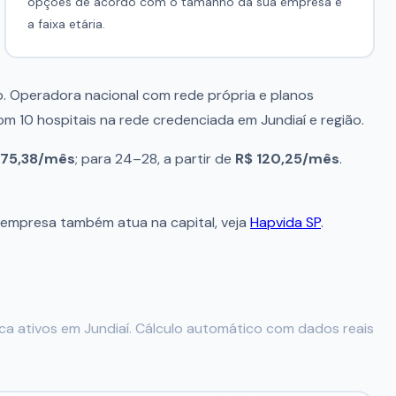
opções de acordo com o tamanho da sua empresa e
a faixa etária.
o. Operadora nacional com rede própria e planos
com 10 hospitais na rede credenciada em Jundiaí e região.
 75,38/mês
; para 24–28, a partir de
R$ 120,25/mês
.
a empresa também atua na capital, veja
Hapvida SP
.
a ativos em Jundiaí. Cálculo automático com dados reais