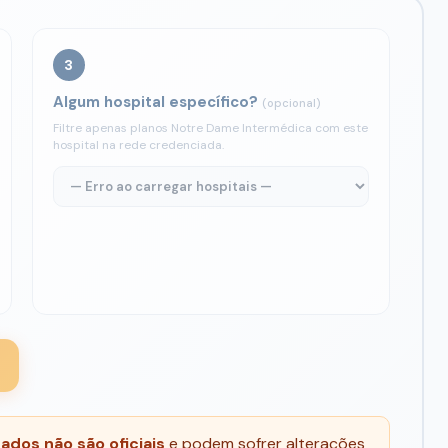
3
Algum hospital específico?
(opcional)
Filtre apenas planos Notre Dame Intermédica com este
hospital na rede credenciada.
dos não são oficiais
e podem sofrer alterações