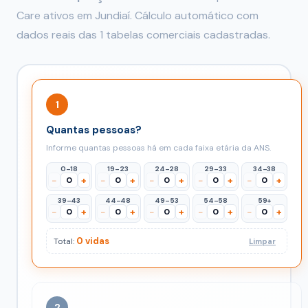
Care ativos em Jundiaí. Cálculo automático com
dados reais das 1 tabelas comerciais cadastradas.
1
Quantas pessoas?
Informe quantas pessoas há em cada faixa etária da ANS.
0–18
19–23
24–28
29–33
34–38
−
+
−
+
−
+
−
+
−
+
39–43
44–48
49–53
54–58
59+
−
+
−
+
−
+
−
+
−
+
0 vidas
Total:
Limpar
2