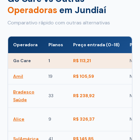
Operadoras
em Jundiaí
Comparativo rápido com outras alternativas
Operadora
Planos
Preço entrada (0-18)
Poss
Go Care
1
R$ 113,21
Não
Amil
19
R$ 105,59
Não
Bradesco
33
R$ 238,92
Não
Saúde
Alice
9
R$ 326,37
Não
SulAmérica
41
R$ 145,85
Não