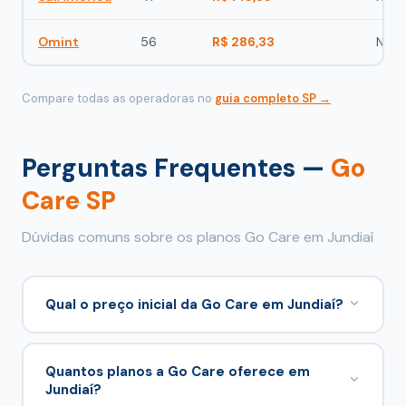
Omint
56
R$ 286,33
Não
Compare todas as operadoras no
guia completo SP →
Perguntas Frequentes —
Go
Care SP
Dúvidas comuns sobre os planos Go Care em Jundiaí
Qual o preço inicial da Go Care em Jundiaí?
A partir de R$ 113,21/mês para 0–18 anos e R$
145,83/mês para 24–28 anos no comparador.
Quantos planos a Go Care oferece em
Jundiaí?