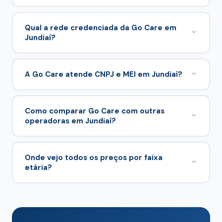
7 planos empresariais em 1 tabela comercial.
Qual a rede credenciada da Go Care em
Jundiaí?
Go Care opera com rede credenciada de 4
hospitais em Jundiaí e região. Consulte os
A Go Care atende CNPJ e MEI em Jundiaí?
prestadores no cotador ou entre em contato
Simulação e proposta podem ser feitas no
com a Suely Corretora.
cotador desta página
com suporte da
Suely
Como comparar Go Care com outras
operadoras em Jundiaí?
Corretora
.
Compare com
Plena Saúde
e
Unimed Jundiaí
no
pilar
Jundiaí
.
Onde vejo todos os preços por faixa
etária?
No cotador desta página, alimentado por
/planos-de-saude-jundiai/comparador-
.
data.json