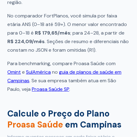
região.
No comparador FortPlanos, você simula por faixa
etária ANS (0–18 até 59+). O menor valor encontrado
para 0–18 é
R$ 179,65/mês
; para 24–28, a partir de
R$ 224,09/mês
. Seções de resumo e diferenciais não
constam no JSON e foram omitidas (R1).
Para benchmarking, compare Proasa Saúde com
Omint
e
SulAmérica
no
guia de planos de saúde em
Campinas
. Se sua empresa também atua em São
Paulo, veja
Proasa Saúde SP
.
Calcule o Preço do Plano
Proasa Saúde
em Campinas
Informe quantas pessoas em cada faixa etária e