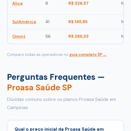
Alice
9
R$ 326,37
Não
SulAmérica
41
R$ 145,85
Não
Omint
56
R$ 286,33
Não
Compare todas as operadoras no
guia completo SP →
Perguntas Frequentes —
Proasa Saúde SP
Dúvidas comuns sobre os planos Proasa Saúde em
Campinas
Qual o preço inicial da Proasa Saúde em