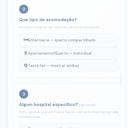
2
Que tipo de acomodação?
Escolha o padrão de conforto de sua preferência.
🛏️
Enfermaria — quarto compartilhado
🚪
Apartamento/Quarto — individual
🔁
Tanto faz — mostrar ambos
3
Algum hospital específico?
(opcional)
Filtre apenas planos Proasa Saúde com este hospital na rede
credenciada.