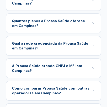
Campinas?
A partir de R$ 179,65/mês para 0–18 anos e R$
224,09/mês para 24–28 anos no comparador.
Quantos planos a Proasa Saúde oferece
em Campinas?
8 planos empresariais em 5 tabelas comerciais.
Qual a rede credenciada da Proasa Saúde
em Campinas?
Proasa Saúde opera com rede credenciada
estadual em Campinas e região. Consulte os
A Proasa Saúde atende CNPJ e MEI em
Campinas?
prestadores no cotador ou entre em contato
com a Suely Corretora.
Simulação e proposta podem ser feitas no
cotador desta página
com suporte da
Suely
Como comparar Proasa Saúde com outras
operadoras em Campinas?
Corretora
.
Compare com
Omint
e
SulAmérica
no pilar