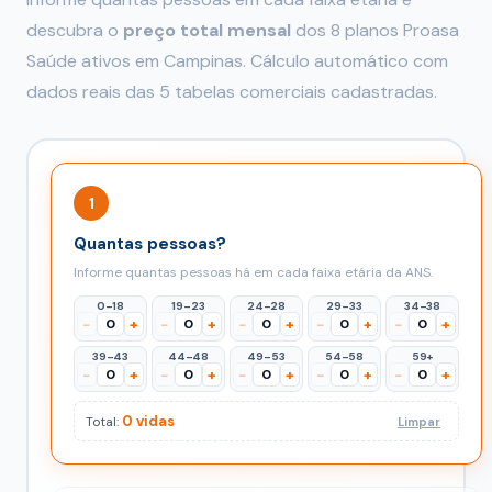
descubra o
preço total mensal
dos 8 planos Proasa
Saúde ativos em Campinas. Cálculo automático com
dados reais das 5 tabelas comerciais cadastradas.
1
Quantas pessoas?
Informe quantas pessoas há em cada faixa etária da ANS.
0–18
19–23
24–28
29–33
34–38
−
+
−
+
−
+
−
+
−
+
39–43
44–48
49–53
54–58
59+
−
+
−
+
−
+
−
+
−
+
0 vidas
Total:
Limpar