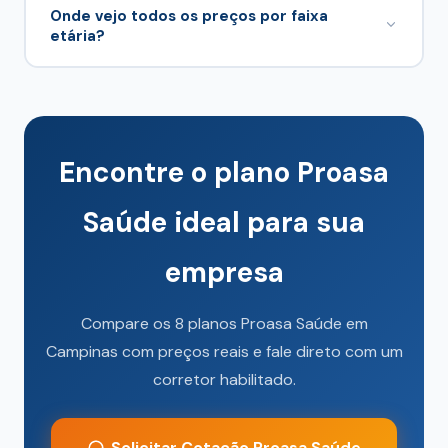
Campinas
.
Onde vejo todos os preços por faixa
etária?
No cotador desta página, alimentado por
/planos-de-saude-campinas/comparador-
.
data.json
Encontre o plano Proasa
Saúde ideal para sua
empresa
Compare os 8 planos Proasa Saúde em
Campinas com preços reais e fale direto com um
corretor habilitado.
Solicitar Cotação Proasa Saúde