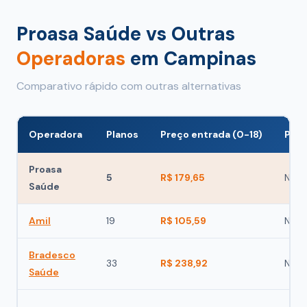
Proasa Saúde vs Outras
Operadoras
em Campinas
Comparativo rápido com outras alternativas
Operadora
Planos
Preço entrada (0-18)
Poss
Proasa
5
R$ 179,65
Não
Saúde
Amil
19
R$ 105,59
Não
Bradesco
33
R$ 238,92
Não
Saúde