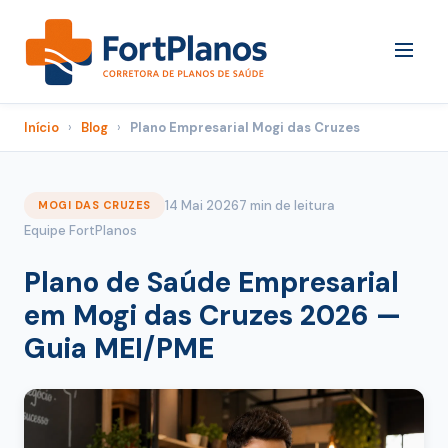
Início
›
Blog
›
Plano Empresarial Mogi das Cruzes
14 Mai 2026
7 min de leitura
MOGI DAS CRUZES
Equipe FortPlanos
Plano de Saúde Empresarial
em Mogi das Cruzes 2026 —
Guia MEI/PME