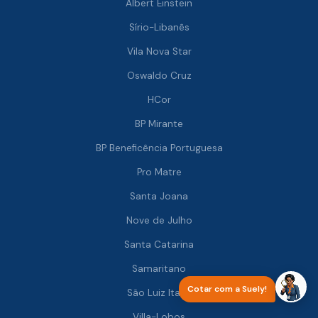
Albert Einstein
Sírio-Libanês
Vila Nova Star
Oswaldo Cruz
HCor
BP Mirante
BP Beneficência Portuguesa
Pro Matre
Santa Joana
Nove de Julho
Santa Catarina
Samaritano
Cotar com a Suely!
São Luiz Itaim
Villa-Lobos