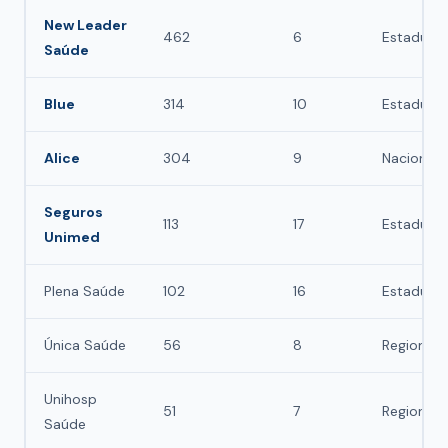
New Leader
462
6
Estadual/
Saúde
Blue
314
10
Estadual
Alice
304
9
Nacional
Seguros
113
17
Estadual
Unimed
Plena Saúde
102
16
Estadual
Única Saúde
56
8
Regional
Unihosp
51
7
Regional
Saúde