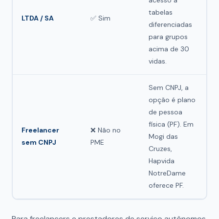
acesso a
tabelas
LTDA / SA
✅ Sim
diferenciadas
para grupos
acima de 30
vidas.
Sem CNPJ, a
opção é plano
de pessoa
física (PF). Em
Freelancer
❌ Não no
Mogi das
sem CNPJ
PME
Cruzes,
Hapvida
NotreDame
oferece PF.
Para freelancers e prestadores de serviço autônomos