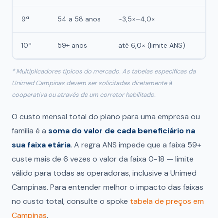
9ª
54 a 58 anos
~3,5×–4,0×
10ª
59+ anos
até 6,0× (limite ANS)
* Multiplicadores típicos do mercado. As tabelas específicas da
Unimed Campinas devem ser solicitadas diretamente à
cooperativa ou através de um corretor habilitado.
O custo mensal total do plano para uma empresa ou
família é a
soma do valor de cada beneficiário na
sua faixa etária
. A regra ANS impede que a faixa 59+
custe mais de 6 vezes o valor da faixa 0-18 — limite
válido para todas as operadoras, inclusive a Unimed
Campinas. Para entender melhor o impacto das faixas
no custo total, consulte o spoke
tabela de preços em
Campinas
.