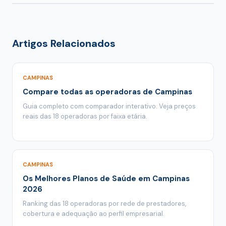
empresas de capital, com rede credenciada ampla e
sem coparticipação), do segmento (MEI, PME,
cobertura nacional. O modelo cooperativista é
família) e da modalidade contratada. As tabelas
indicado para quem prioriza atendimento local; o
atualizadas da Unimed Campinas devem ser
modelo nacional, para empresas com funcionários
Artigos Relacionados
solicitadas diretamente à cooperativa ou através de
em várias cidades.
um corretor. Para comparar com as 18 operadoras
ativas em Campinas, acesse o
comparador
CAMPINAS
FortPlanos
— gratuito e sem cadastro.
Compare todas as operadoras de Campinas
Guia completo com comparador interativo. Veja preços
reais das 18 operadoras por faixa etária.
CAMPINAS
Os Melhores Planos de Saúde em Campinas
2026
Ranking das 18 operadoras por rede de prestadores,
cobertura e adequação ao perfil empresarial.