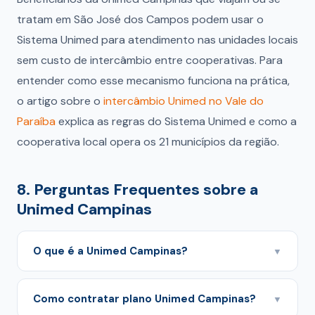
tratam em São José dos Campos podem usar o
Sistema Unimed para atendimento nas unidades locais
sem custo de intercâmbio entre cooperativas. Para
entender como esse mecanismo funciona na prática,
o artigo sobre o
intercâmbio Unimed no Vale do
Paraíba
explica as regras do Sistema Unimed e como a
cooperativa local opera os 21 municípios da região.
8. Perguntas Frequentes sobre a
Unimed Campinas
O que é a Unimed Campinas?
▼
A Unimed Campinas é uma cooperativa médica do
Sistema Unimed, com longa tradição no
Como contratar plano Unimed Campinas?
▼
atendimento de planos de saúde em Campinas e