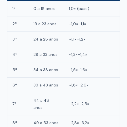
1ª
0 a 18 anos
1,0× (base)
2ª
19 a 23 anos
~1,0×–1,1×
3ª
24 a 28 anos
~1,1×–1,2×
4ª
29 a 33 anos
~1,3×–1,4×
5ª
34 a 38 anos
~1,5×–1,6×
6ª
39 a 43 anos
~1,8×–2,0×
44 a 48
7ª
~2,2×–2,5×
anos
8ª
49 a 53 anos
~2,8×–3,2×