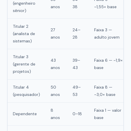
(engenheiro
anos
38
~1,55× base
sênior)
Titular 2
27
24–
Faixa 3 —
(analista de
anos
28
adulto jovem
sistemas)
Titular 3
43
39–
Faixa 6 — ~1,9×
(gerente de
anos
43
base
projetos)
Titular 4
50
49–
Faixa 8 —
(pesquisador)
anos
53
~3,0× base
8
Faixa 1 — valor
Dependente
0–18
anos
base