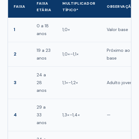
FAIXA
MULTIPLICADOR
FAIXA
OBSERVAÇÃO
ETÁRIA
TÍPICO*
0 a 18
1
1,0×
Valor base
anos
19 a 23
Próximo ao
2
1,0×–1,1×
anos
base
24 a
3
28
1,1×–1,2×
Adulto jovem
anos
29 a
4
33
1,3×–1,4×
—
anos