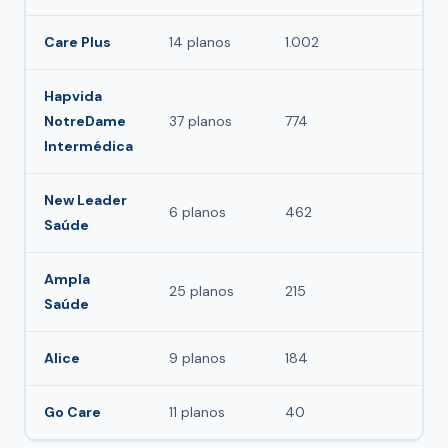
Care Plus
14 planos
1.002
Nã
Hapvida
NotreDame
37 planos
774
Sim
Intermédica
New Leader
6 planos
462
Nã
Saúde
Ampla
25 planos
215
Nã
Saúde
Alice
9 planos
184
Nã
Go Care
11 planos
40
Nã