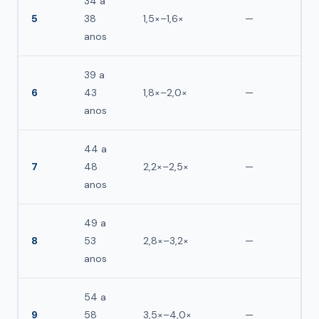
34 a
5
38
1,5×–1,6×
—
anos
39 a
6
43
1,8×–2,0×
—
anos
44 a
7
48
2,2×–2,5×
—
anos
49 a
8
53
2,8×–3,2×
—
anos
54 a
9
58
3,5×–4,0×
—