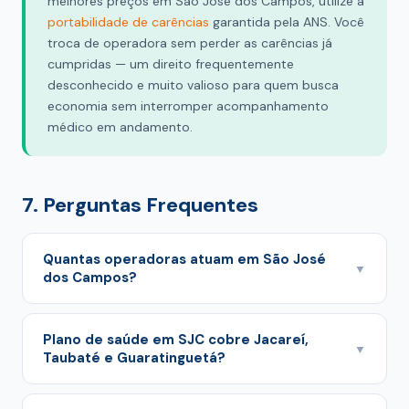
melhores preços em São José dos Campos, utilize a
portabilidade de carências
garantida pela ANS. Você
troca de operadora sem perder as carências já
cumpridas — um direito frequentemente
desconhecido e muito valioso para quem busca
economia sem interromper acompanhamento
médico em andamento.
7. Perguntas Frequentes
Quantas operadoras atuam em São José
▼
dos Campos?
São José dos Campos e o Vale do Paraíba contam
com 10 operadoras ativas, segundo dados do
Plano de saúde em SJC cobre Jacareí,
▼
Taubaté e Guaratinguetá?
comparador FortPlanos. As maiores por rede de
prestadores são: SulAmérica (2.429), Bradesco
Sim. As operadoras nacionais (SulAmérica, Bradesco,
Saúde (1.950), Amil (1.226), Porto Seguro (1.133), Care