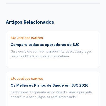
Embraer, ITA, INPE e dezenas de empresas do polo
portabilidade
para entender o processo passo a
aeroespacial e de defesa em São José dos Campos
passo.
cria demanda por planos empresariais de alto
padrão. Operadoras como Care Plus (1.002
Artigos Relacionados
prestadores, 14 planos premium) e Bradesco Saúde
(1.950 prestadores, 16 planos) são tradicionais em
grandes contas corporativas. Para equipes técnicas
SÃO JOSÉ DOS CAMPOS
mais jovens, Amil (41 planos) e Porto Seguro (21
Compare todas as operadoras de SJC
planos) oferecem variedade a preços competitivos
Guia completo com comparador interativo. Veja preços
por faixa etária.
reais das 10 operadoras por faixa etária.
SÃO JOSÉ DOS CAMPOS
Os Melhores Planos de Saúde em SJC 2026
Ranking das 10 operadoras do Vale do Paraíba por rede,
cobertura e adequação ao perfil empresarial.