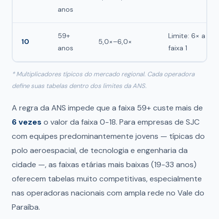
anos
59+
Limite: 6× a
10
5,0×–6,0×
anos
faixa 1
* Multiplicadores típicos do mercado regional. Cada operadora
define suas tabelas dentro dos limites da ANS.
A regra da ANS impede que a faixa 59+ custe mais de
6 vezes
o valor da faixa 0-18. Para empresas de SJC
com equipes predominantemente jovens — típicas do
polo aeroespacial, de tecnologia e engenharia da
cidade —, as faixas etárias mais baixas (19-33 anos)
oferecem tabelas muito competitivas, especialmente
nas operadoras nacionais com ampla rede no Vale do
Paraíba.