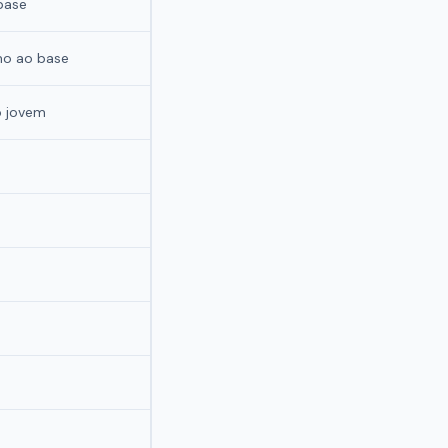
base
mo ao base
o jovem