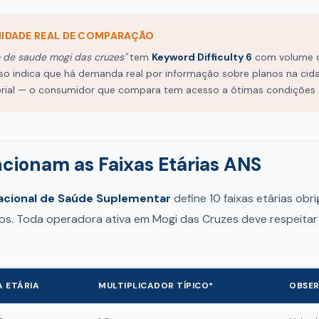
NIDADE REAL DE COMPARAÇÃO
o de saude mogi das cruzes"
tem
Keyword Difficulty 6
com volume d
sso indica que há demanda real por informação sobre planos na ci
orial — o consumidor que compara tem acesso a ótimas condições
cionam as Faixas Etárias ANS
acional de Saúde Suplementar
define 10 faixas etárias obr
nos. Toda operadora ativa em Mogi das Cruzes deve respeita
A ETÁRIA
MULTIPLICADOR TÍPICO*
OBSE