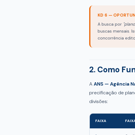
KD 6 — OPORTU
A busca por
"plan
buscas mensais. I
concorrência edit
2. Como Fun
A
ANS — Agência N
precificação de pla
divisões:
FAIXA
FAIX