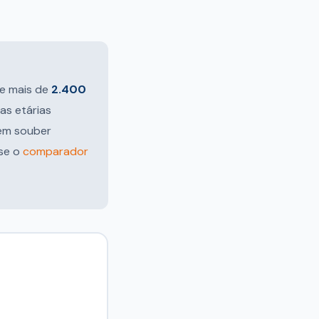
e mais de
2.400
as etárias
uem souber
use o
comparador