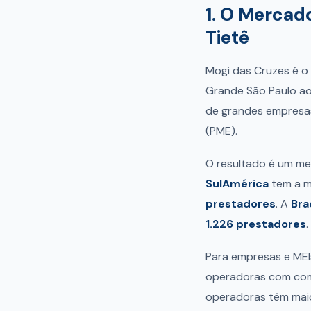
1. O Mercad
Tietê
Mogi das Cruzes é o 
Grande São Paulo ao 
de grandes empresas
(PME).
O resultado é um m
SulAmérica
tem a m
prestadores
. A
Bra
1.226 prestadores
.
Para empresas e MEI
operadoras com comp
operadoras têm maio