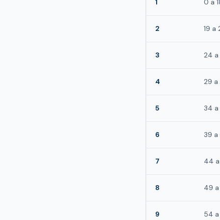
1
0 a 
2
19 a
3
24 a
4
29 a
5
34 a
6
39 a
7
44 a
8
49 a
9
54 a