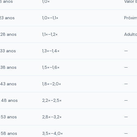
18 anos
1,0×
Valor 
 23 anos
1,0×–1,1×
Próxi
 28 anos
1,1×–1,2×
Adult
 33 anos
1,3×–1,4×
—
 38 anos
1,5×–1,6×
—
 43 anos
1,8×–2,0×
—
 48 anos
2,2×–2,5×
—
 53 anos
2,8×–3,2×
—
 58 anos
3,5×–4,0×
—