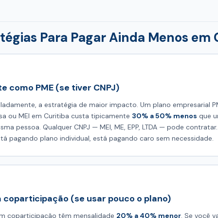
ratégias Para Pagar Ainda Menos em 
e como PME (se tiver CNPJ)
soladamente, a estratégia de maior impacto. Um plano empresarial 
a ou MEI em Curitiba custa tipicamente
30% a 50% menos
que um
sma pessoa. Qualquer CNPJ — MEI, ME, EPP, LTDA — pode contratar
stá pagando plano individual, está pagando caro sem necessidade.
 coparticipação (se usar pouco o plano)
om coparticipação têm mensalidade
20% a 40% menor
. Se você v