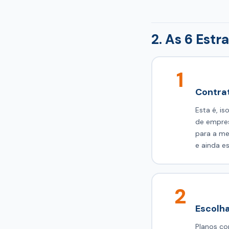
2. As 6 Est
1
Contrat
Esta é, i
de empres
para a me
e ainda e
2
Escolha
Planos c