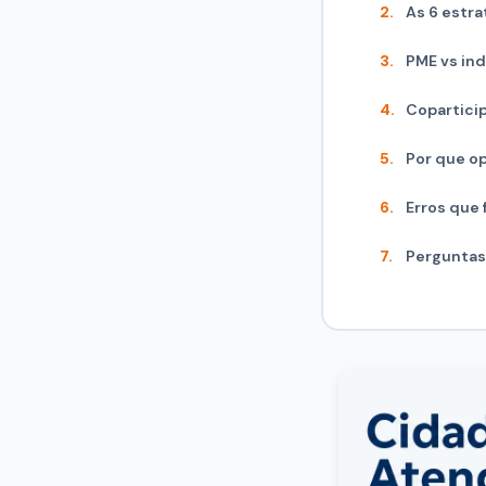
As 6 estra
PME vs ind
Copartici
Por que o
Erros que
Perguntas