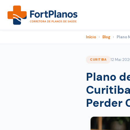
Início
›
Blog
›
Plano 
12 Mai 202
CURITIBA
Plano d
Curitib
Perder 