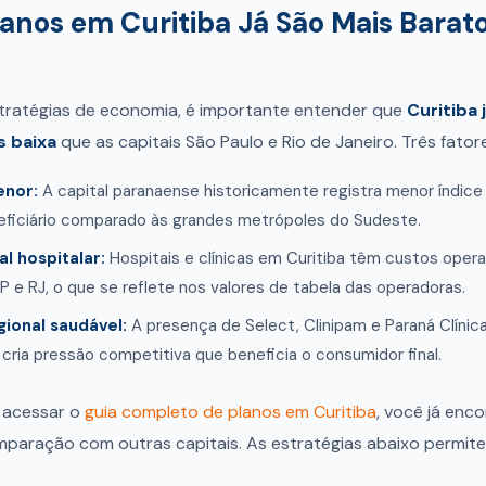
lanos em Curitiba Já São Mais Barat
stratégias de economia, é importante entender que
Curitiba
s baixa
que as capitais São Paulo e Rio de Janeiro. Três fator
enor:
A capital paranaense historicamente registra menor índice 
neficiário comparado às grandes metrópoles do Sudeste.
l hospitalar:
Hospitais e clínicas em Curitiba têm custos oper
SP e RJ, o que se reflete nos valores de tabela das operadoras.
ional saudável:
A presença de Select, Clinipam e Paraná Clínic
 cria pressão competitiva que beneficia o consumidor final.
o acessar o
guia completo de planos em Curitiba
, você já enc
paração com outras capitais. As estratégias abaixo permitem