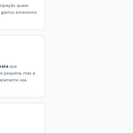
icipação quase
 gastos excessivos
rata
que
a é pequena, mas a
raramente usa