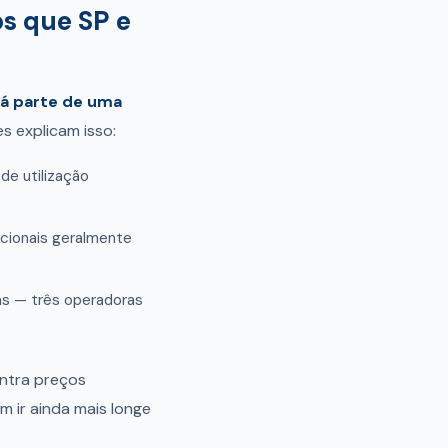
os que SP e
 já parte de uma
es explicam isso:
de utilização
acionais geralmente
as — três operadoras
ontra preços
 ir ainda mais longe