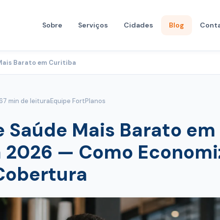
Sobre
Serviços
Cidades
Blog
Cont
Mais Barato em Curitiba
6
7 min de leitura
Equipe FortPlanos
e Saúde Mais Barato em
a 2026 — Como Economi
Cobertura