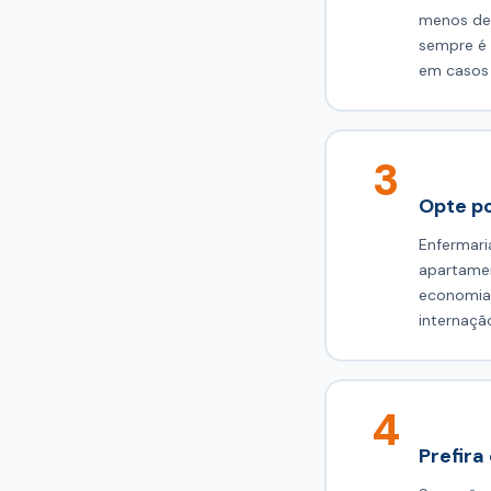
menos de 
sempre é 
em casos 
3
Opte p
Enfermari
apartamen
economia 
internaçã
4
Prefira